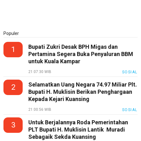
KEJ
Disclaimer
Tentang
Populer
Kami
Bupati Zukri Desak BPH Migas dan
1
Pedoman
Pertamina Segera Buka Penyaluran BBM
Media
untuk Kuala Kampar
Siber
21:07:30 WIB
SOSIAL
Redaksi
Selamatkan Uang Negara 74.97 Miliar Plt.
Index
2
Bupati H. Muklisin Berikan Penghargaan
All
Kepada Kejari Kuansing
21:00:56 WIB
SOSIAL
Untuk Berjalannya Roda Pemerintahan
3
PLT Bupati H. Muklisin Lantik Muradi
Sebagaik Sekda Kuansing