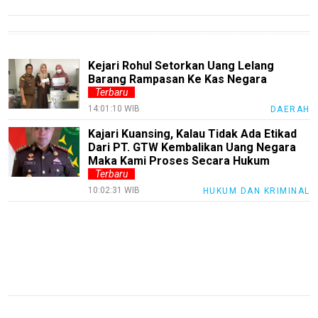
Guide
Automotive
Guide
Kejari Rohul Setorkan Uang Lelang
Trending
Barang Rampasan Ke Kas Negara
Terbaru
Smartphone
14:01:10 WIB
DAERAH
Guide
Kajari Kuansing, Kalau Tidak Ada Etikad
EduBudaya
Dari PT. GTW Kembalikan Uang Negara
Maka Kami Proses Secara Hukum
EduStyle
Terbaru
TeknoGame
10:02:31 WIB
HUKUM DAN KRIMINAL
Economy
Tekno
Recipes
Loker