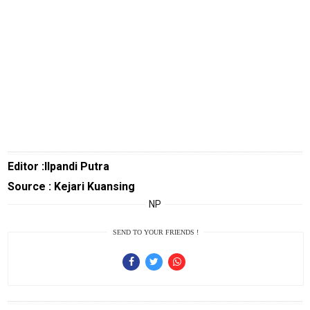
infotorial
Tutor
Theme
Sains
Finance
Entertain
Edukasi
Editor :Ilpandi Putra
InfoTerbaru
Source : Kejari Kuansing
NP
Traveling
Sport
SEND TO YOUR FRIENDS !
TeknoPedia
Blog
Techno