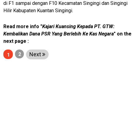
jawabarat
di F1 sampai dengan F10 Kecamatan Singingi dan Singingi
Hilir Kabupaten Kuantan Singingi.
Guide
Money
Read more info "
Kajari Kuansing Kepada PT. GTW:
Liputan
Kembalikan Dana PSR Yang Berlebih Ke Kas Negara
" on the
next page :
Real
Next
2
1
Gadget
Guide
Cat
Food
Lifestyle
Review
Pinjol
SourceCode
Otomotif