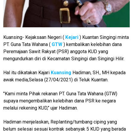
M
E
Kuansing- Kejaksaan Negeri (
Kejari
) Kuantan Singingi minta
N
U
PT. Guna Tata Wahana (
GTW
) kembalikan kelebihan dana
Peremajaan Sawit Rakyat (PSR) anggota KUD yang
mengundurkan diri di Kecamatan Singingi dan Singingi Hilir.
Home
Hal itu dikatakan Kajari
Kuansing
Hadiman, SH., MH kepada
awak media,Selasa (27/04/2021) di Teluk Kuantan.
N
E
T
"Kami minta Pihak rekanan PT. Guna Tata Wahana (GTW)
W
O
supaya mengembalikan kelebihan dana PSR ke negara
R
melalui rekening KUD," ujar Hadiman.
K
Hadiman menjelaskan, Replanting/tumbang ciping yang
belum selesai sesuai kontrak sebanyak 5 KUD yang berada