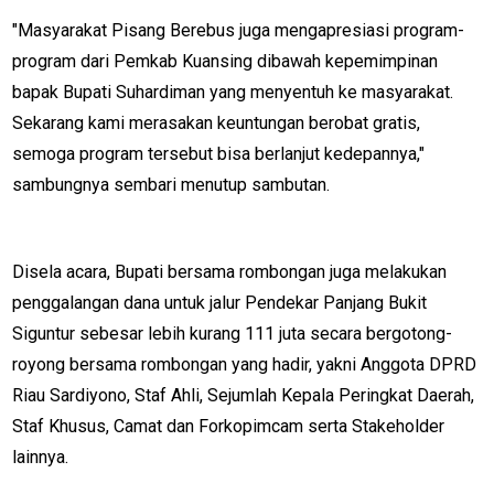
"Masyarakat Pisang Berebus juga mengapresiasi program-
Guide
program dari Pemkab Kuansing dibawah kepemimpinan
Money
bapak Bupati Suhardiman yang menyentuh ke masyarakat.
Liputan
Sekarang kami merasakan keuntungan berobat gratis,
semoga program tersebut bisa berlanjut kedepannya,"
Real
sambungnya sembari menutup sambutan.
Gadget
Guide
Cat
Disela acara, Bupati bersama rombongan juga melakukan
Food
penggalangan dana untuk jalur Pendekar Panjang Bukit
Lifestyle
Siguntur sebesar lebih kurang 111 juta secara bergotong-
Review
royong bersama rombongan yang hadir, yakni Anggota DPRD
Pinjol
Riau Sardiyono, Staf Ahli, Sejumlah Kepala Peringkat Daerah,
SourceCode
Staf Khusus, Camat dan Forkopimcam serta Stakeholder
lainnya.
Otomotif