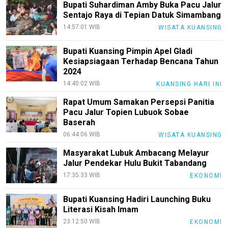
Bupati Suhardiman Amby Buka Pacu Jalur
KEJ
Sentajo Raya di Tepian Datuk Simambang
14:57:01 WIB
WISATA KUANSING
Disclaimer
Bupati Kuansing Pimpin Apel Gladi
Tentang
Kesiapsiagaan Terhadap Bencana Tahun
Kami
2024
Pedoman
14:40:02 WIB
KUANSING HARI INI
Media
Siber
Rapat Umum Samakan Persepsi Panitia
Pacu Jalur Topien Lubuok Sobae
Redaksi
Baserah
06:44:06 WIB
WISATA KUANSING
Index
All
Masyarakat Lubuk Ambacang Melayur
Jalur Pendekar Hulu Bukit Tabandang
17:35:33 WIB
EKONOMI
Bupati Kuansing Hadiri Launching Buku
Literasi Kisah Imam
23:12:50 WIB
EKONOMI