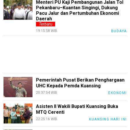
Menteri PU Kaji Pembangunan Jalan Tol
Pekanbaru–Kuantan Singingi, Dukung
KuansingTerkini
Pacu Jalur dan Pertumbuhan Ekonomi
Daerah
Bisnis
Terbaru
Sehat
19:15:58 WIB
BUDAYA
PotensiRohil
LabuhanBatu
Info
Rohul
Nusapos
Pemerintah Pusat Berikan Penghargaan
UHC Kepada Pemda Kuansing
20:37:54 WIB
EKONOMI
Karir
pendidikan
Asisten II Wakili Bupati Kuansing Buka
MTQ Cerenti
Kode
22:25:16 WIB
KUANSING HARI INI
Etik
Internal