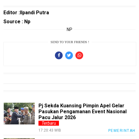
Guide
Editor :Ilpandi Putra
Automotive
Guide
Source : Np
NP
Trending
Smartphone
SEND TO YOUR FRIENDS !
Guide
EduBudaya
EduStyle
TeknoGame
Economy
Tekno
Pj Sekda Kuansing Pimpin Apel Gelar
Pasukan Pengamanan Event Nasional
Recipes
Pacu Jalur 2026
Terbaru
Loker
17:20:43 WIB
PEMERINTAH
InfoKepri