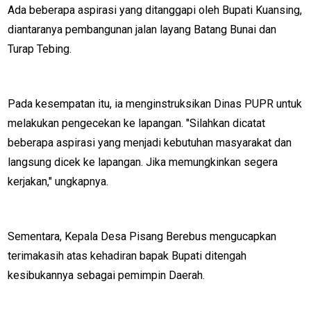
Ada beberapa aspirasi yang ditanggapi oleh Bupati Kuansing,
diantaranya pembangunan jalan layang Batang Bunai dan
Turap Tebing.
M
E
N
U
Pada kesempatan itu, ia menginstruksikan Dinas PUPR untuk
melakukan pengecekan ke lapangan. "Silahkan dicatat
beberapa aspirasi yang menjadi kebutuhan masyarakat dan
Home
langsung dicek ke lapangan. Jika memungkinkan segera
kerjakan," ungkapnya.
N
E
T
W
O
Sementara, Kepala Desa Pisang Berebus mengucapkan
R
K
terimakasih atas kehadiran bapak Bupati ditengah
kesibukannya sebagai pemimpin Daerah.
jawabarat