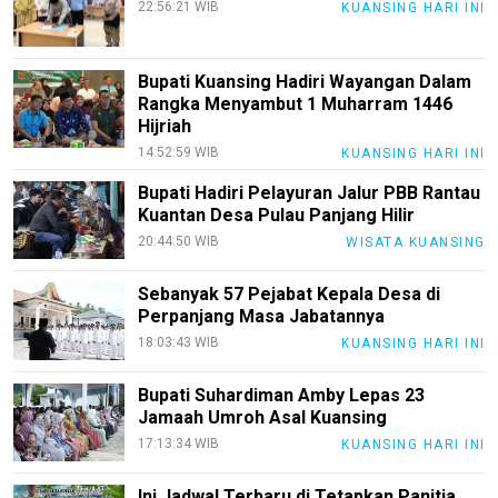
22:56:21 WIB
KUANSING HARI INI
PotensiRohil
LabuhanBatu
Bupati Kuansing Hadiri Wayangan Dalam
Info
Rangka Menyambut 1 Muharram 1446
Rohul
Hijriah
14:52:59 WIB
KUANSING HARI INI
Nusapos
Bupati Hadiri Pelayuran Jalur PBB Rantau
Kuantan Desa Pulau Panjang Hilir
Karir
20:44:50 WIB
WISATA KUANSING
pendidikan
Sebanyak 57 Pejabat Kepala Desa di
Kode
Perpanjang Masa Jabatannya
Etik
18:03:43 WIB
KUANSING HARI INI
Internal
KEJ
Bupati Suhardiman Amby Lepas 23
Jamaah Umroh Asal Kuansing
Disclaimer
17:13:34 WIB
KUANSING HARI INI
Tentang
Kami
Ini Jadwal Terbaru di Tetapkan Panitia