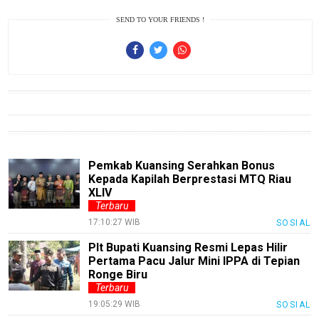
Finance
SEND TO YOUR FRIENDS !
Entertain
Edukasi
InfoTerbaru
Traveling
Sport
Pemkab Kuansing Serahkan Bonus
TeknoPedia
Kepada Kapilah Berprestasi MTQ Riau
XLIV
Blog
Terbaru
Techno
17:10:27 WIB
SOSIAL
Guide
Plt Bupati Kuansing Resmi Lepas Hilir
Pertama Pacu Jalur Mini IPPA di Tepian
Automotive
Ronge Biru
Guide
Terbaru
Trending
19:05:29 WIB
SOSIAL