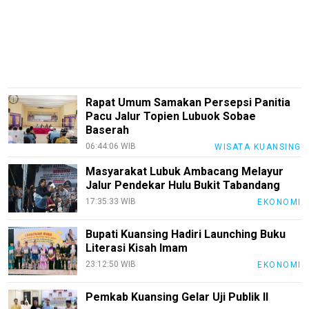
Smartphone
Guide
EduBudaya
EduStyle
TeknoGame
Rapat Umum Samakan Persepsi Panitia
Pacu Jalur Topien Lubuok Sobae
Economy
Baserah
Tekno
06:44:06 WIB
WISATA KUANSING
Recipes
Masyarakat Lubuk Ambacang Melayur
Jalur Pendekar Hulu Bukit Tabandang
Loker
17:35:33 WIB
EKONOMI
InfoKepri
Bupati Kuansing Hadiri Launching Buku
KuansingTerkini
Literasi Kisah Imam
23:12:50 WIB
EKONOMI
Bisnis
Sehat
Pemkab Kuansing Gelar Uji Publik II