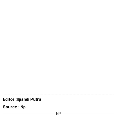
Real
Gadget
Guide
Cat
Food
Lifestyle
Review
Pinjol
SourceCode
Otomotif
infotorial
Tutor
Editor :Ilpandi Putra
Theme
Source : Np
Sains
NP