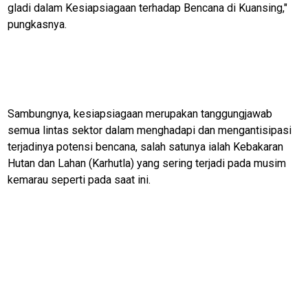
gladi dalam Kesiapsiagaan terhadap Bencana di Kuansing,"
U
pungkasnya.
Home
N
E
Sambungnya, kesiapsiagaan merupakan tanggungjawab
T
semua lintas sektor dalam menghadapi dan mengantisipasi
W
O
terjadinya potensi bencana, salah satunya ialah Kebakaran
R
Hutan dan Lahan (Karhutla) yang sering terjadi pada musim
K
kemarau seperti pada saat ini.
jawabarat
Guide
Money
Liputan