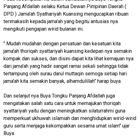
Panjang Afdallah selaku Ketua Dewan Pimpinan Daerah (
DPD ) Jama'ah Syathariyah Kuansing mengucapkan ribuan
terimakasih kepada jama'ah yang begitu antusias nya
mengikuti pengajian wirid bulanan ini.
" Mudah mudahan dengan persatuan dan kesatuan kita
jama'ah thoriqah syattariyah kuansing kedepan nya semakin
kompak dan sukses, dan disini dapat kita lihat kemajuan nya
dari jama'ah yang hadir sangat ramai sekali sehingga tidak
tertampung oleh surau darul muttaqin semoga setiap hari
jama'ah kita semakin banyak, alhamdulillah" harap buya.
Dan selanjut nya Buya Tongku Panjang Afdallah juga
M
mengatakan salah satu cara untuk memajukan thoriqah
E
N
syattariyah yaitu dengan meningkatkan silaturrahmi guna
U
memperkuat ukhuwah islamiah dan menghidupkan wirid-wirid
guru serta menjaga kekompakkan sesama umat islam" ujar
Buya.
Home