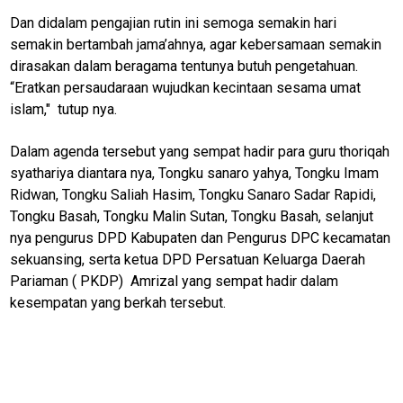
Dan didalam pengajian rutin ini semoga semakin hari
N
semakin bertambah jama’ahnya, agar kebersamaan semakin
E
dirasakan dalam beragama tentunya butuh pengetahuan.
T
W
“Eratkan persaudaraan wujudkan kecintaan sesama umat
O
islam," tutup nya.
R
K
Dalam agenda tersebut yang sempat hadir para guru thoriqah
syathariya diantara nya, Tongku sanaro yahya, Tongku Imam
Ridwan, Tongku Saliah Hasim, Tongku Sanaro Sadar Rapidi,
jawabarat
Tongku Basah, Tongku Malin Sutan, Tongku Basah, selanjut
Guide
nya pengurus DPD Kabupaten dan Pengurus DPC kecamatan
sekuansing, serta ketua DPD Persatuan Keluarga Daerah
Money
Pariaman ( PKDP) Amrizal yang sempat hadir dalam
Liputan
kesempatan yang berkah tersebut.
Real
Gadget
Guide