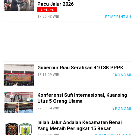
EduStyle
Pacu Jalur 2026
Terbaru
TeknoGame
17:20:43 WIB
PEMERINTAH
Economy
Tekno
Recipes
Loker
InfoKepri
Gubernur Riau Serahkan 410 SK PPPK
13:11:09 WIB
EKONOMI
KuansingTerkini
Bisnis
Konferensi Sufi Internasional, Kuansing
Sehat
Utus 5 Orang Ulama
22:03:04 WIB
EKONOMI
PotensiRohil
LabuhanBatu
Inilah Jalur Andalan Kecamatan Benai
Yang Meraih Peringkat 15 Besar
Info