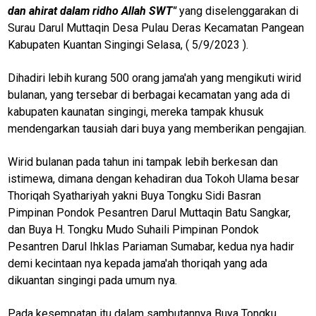
dan ahirat dalam ridho Allah SWT"
yang diselenggarakan di
Surau Darul Muttaqin Desa Pulau Deras Kecamatan Pangean
Kabupaten Kuantan Singingi Selasa, ( 5/9/2023 ).
Dihadiri lebih kurang 500 orang jama'ah yang mengikuti wirid
bulanan, yang tersebar di berbagai kecamatan yang ada di
kabupaten kaunatan singingi, mereka tampak khusuk
mendengarkan tausiah dari buya yang memberikan pengajian.
Wirid bulanan pada tahun ini tampak lebih berkesan dan
istimewa, dimana dengan kehadiran dua Tokoh Ulama besar
Thoriqah Syathariyah yakni Buya Tongku Sidi Basran
Pimpinan Pondok Pesantren Darul Muttaqin Batu Sangkar,
dan Buya H. Tongku Mudo Suhaili Pimpinan Pondok
Pesantren Darul Ihklas Pariaman Sumabar, kedua nya hadir
demi kecintaan nya kepada jama'ah thoriqah yang ada
dikuantan singingi pada umum nya.
Pada kesempatan itu dalam sambutannya Buya Tongku