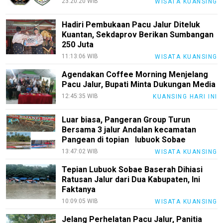
23:20:20 WIB
WISATA KUANSING
Rohul
Nusapos
Hadiri Pembukaan Pacu Jalur Diteluk
Kuantan, Sekdaprov Berikan Sumbangan
250 Juta
Karir
11:13:06 WIB
WISATA KUANSING
pendidikan
Agendakan Coffee Morning Menjelang
Pacu Jalur, Bupati Minta Dukungan Media
Kode
Etik
12:45:35 WIB
KUANSING HARI INI
Internal
Luar biasa, Pangeran Group Turun
KEJ
Bersama 3 jalur Andalan kecamatan
Pangean di topian lubuok Sobae
Disclaimer
13:47:02 WIB
WISATA KUANSING
Tentang
Tepian Lubuok Sobae Baserah Dihiasi
Kami
Ratusan Jalur dari Dua Kabupaten, Ini
Pedoman
Faktanya
Media
10:09:05 WIB
WISATA KUANSING
Siber
Jelang Perhelatan Pacu Jalur, Panitia