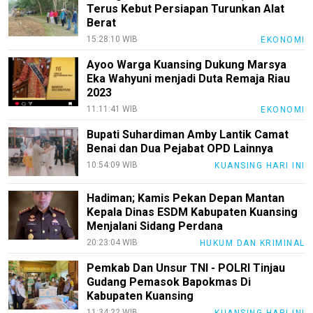
Redaksi
Terus Kebut Persiapan Turunkan Alat
Berat
Index
15:28:10 WIB
EKONOMI
All
Ayoo Warga Kuansing Dukung Marsya
Eka Wahyuni menjadi Duta Remaja Riau
2023
11:11:41 WIB
EKONOMI
Bupati Suhardiman Amby Lantik Camat
Benai dan Dua Pejabat OPD Lainnya
10:54:09 WIB
KUANSING HARI INI
Hadiman; Kamis Pekan Depan Mantan
Kepala Dinas ESDM Kabupaten Kuansing
Menjalani Sidang Perdana
20:23:04 WIB
HUKUM DAN KRIMINAL
Pemkab Dan Unsur TNI - POLRI Tinjau
Gudang Pemasok Bapokmas Di
Kabupaten Kuansing
11:34:22 WIB