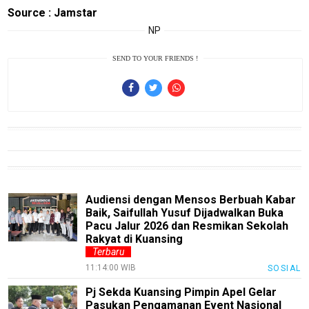
Source : Jamstar
InfoTerbaru
NP
Traveling
SEND TO YOUR FRIENDS !
Sport
TeknoPedia
Blog
Techno
Guide
Automotive
Guide
Audiensi dengan Mensos Berbuah Kabar
Baik, Saifullah Yusuf Dijadwalkan Buka
Trending
Pacu Jalur 2026 dan Resmikan Sekolah
Rakyat di Kuansing
Smartphone
Terbaru
Guide
11:14:00 WIB
SOSIAL
EduBudaya
Pj Sekda Kuansing Pimpin Apel Gelar
Pasukan Pengamanan Event Nasional